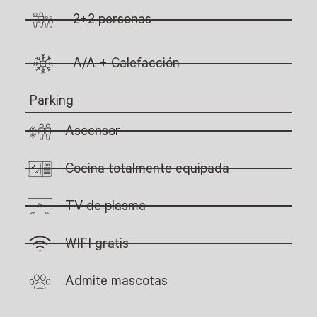
2+2 personas
A/A + Calefacción
Parking
Ascensor
Cocina totalmente equipada
TV de plasma
WIFI gratis
Admite mascotas