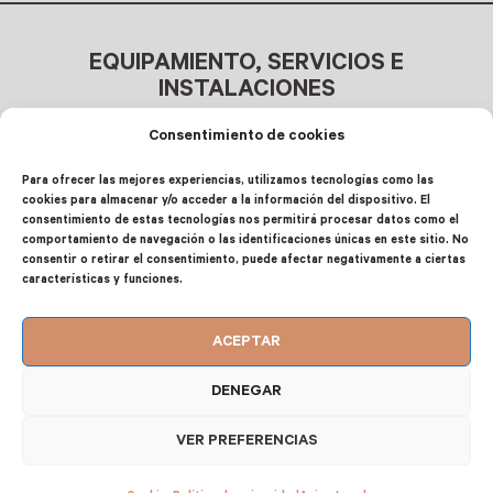
EQUIPAMIENTO, SERVICIOS E
INSTALACIONES
Consentimiento de cookies
CAPACIDAD DE HASTA 2+2 PERSONAS
Para ofrecer las mejores experiencias, utilizamos tecnologías como las
cookies para almacenar y/o acceder a la información del dispositivo. El
Habitación principal: Cama de
consentimiento de estas tecnologías nos permitirá procesar datos como el
matrimonio
comportamiento de navegación o las identificaciones únicas en este sitio. No
consentir o retirar el consentimiento, puede afectar negativamente a ciertas
Salón: Sofá cama (2 personas)
características y funciones.
ACEPTAR
DENEGAR
COCINA TOTALMENTE EQUIPADA
VER PREFERENCIAS
Microondas + exprimidor + Hervidor de